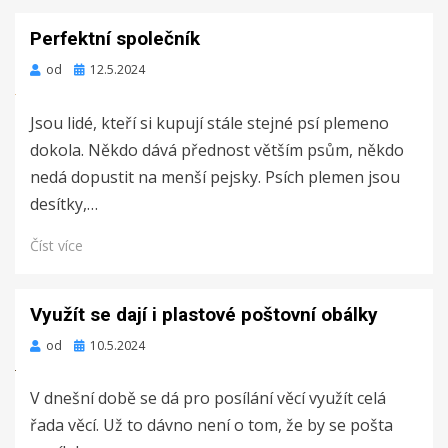
Perfektní společník
Zveřejněno
od
12.5.2024
dne
Jsou lidé, kteří si kupují stále stejné psí plemeno
dokola. Někdo dává přednost větším psům, někdo
nedá dopustit na menší pejsky. Psích plemen jsou
desítky,…
Číst více
Využít se dají i plastové poštovní obálky
Zveřejněno
od
10.5.2024
dne
V dnešní době se dá pro posílání věcí využít celá
řada věcí. Už to dávno není o tom, že by se pošta