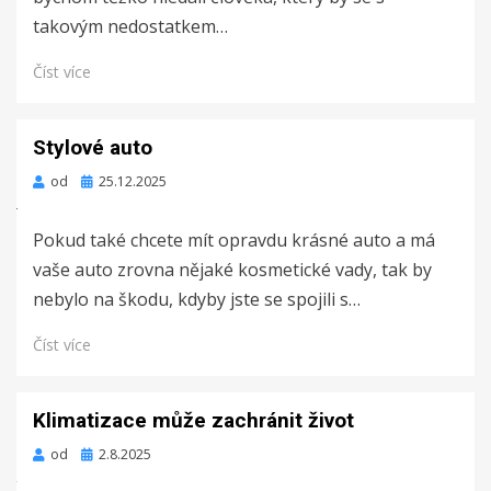
takovým nedostatkem…
Číst více
Stylové auto
Zveřejněno
od
25.12.2025
dne
Pokud také chcete mít opravdu krásné auto a má
vaše auto zrovna nějaké kosmetické vady, tak by
nebylo na škodu, kdyby jste se spojili s…
Číst více
Klimatizace může zachránit život
Zveřejněno
od
2.8.2025
dne