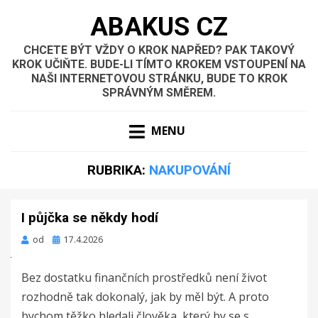
ABAKUS CZ
CHCETE BÝT VŽDY O KROK NAPŘED? PAK TAKOVÝ
KROK UČIŇTE. BUDE-LI TÍMTO KROKEM VSTOUPENÍ NA
NAŠI INTERNETOVOU STRÁNKU, BUDE TO KROK
SPRÁVNÝM SMĚREM.
MENU
RUBRIKA:
NAKUPOVÁNÍ
I půjčka se někdy hodí
Zveřejněno
od
17.4.2026
dne
Bez dostatku finančních prostředků není život
rozhodně tak dokonalý, jak by měl být. A proto
bychom těžko hledali člověka, který by se s