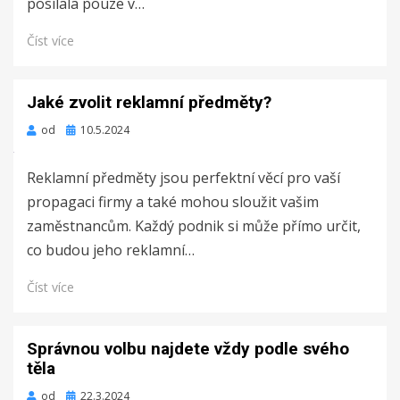
posílala pouze v…
Číst více
Jaké zvolit reklamní předměty?
Zveřejněno
od
10.5.2024
dne
Reklamní předměty jsou perfektní věcí pro vaší
propagaci firmy a také mohou sloužit vašim
zaměstnancům. Každý podnik si může přímo určit,
co budou jeho reklamní…
Číst více
Správnou volbu najdete vždy podle svého
těla
Zveřejněno
od
22.3.2024