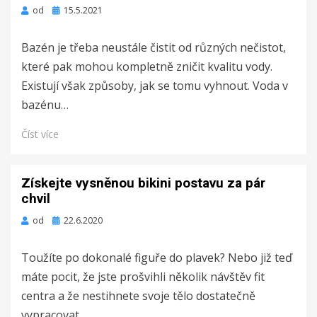
Zveřejněno
od
15.5.2021
dne
Bazén je třeba neustále čistit od různých nečistot,
které pak mohou kompletně zničit kvalitu vody.
Existují však způsoby, jak se tomu vyhnout. Voda v
bazénu…
Číst více
Získejte vysněnou bikini postavu za pár
chvil
Zveřejněno
od
22.6.2020
dne
Toužíte po dokonalé figuře do plavek? Nebo již teď
máte pocit, že jste prošvihli několik návštěv fit
centra a že nestihnete svoje tělo dostatečně
vypracovat…