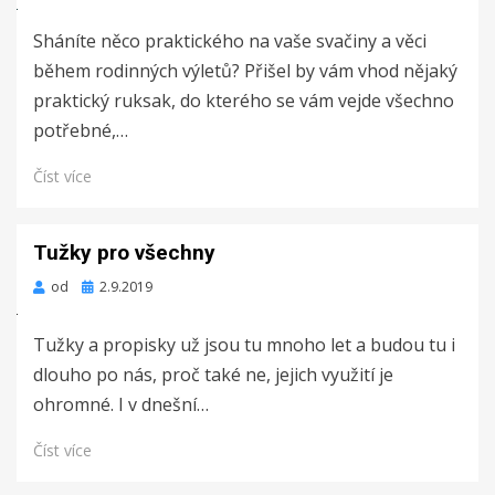
dne
Sháníte něco praktického na vaše svačiny a věci
během rodinných výletů? Přišel by vám vhod nějaký
praktický ruksak, do kterého se vám vejde všechno
potřebné,…
Číst více
Tužky pro všechny
Zveřejněno
od
2.9.2019
dne
Tužky a propisky už jsou tu mnoho let a budou tu i
dlouho po nás, proč také ne, jejich využití je
ohromné. I v dnešní…
Číst více