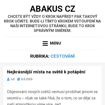
ABAKUS CZ
CHCETE BÝT VŽDY O KROK NAPŘED? PAK TAKOVÝ
KROK UČIŇTE. BUDE-LI TÍMTO KROKEM VSTOUPENÍ NA
NAŠI INTERNETOVOU STRÁNKU, BUDE TO KROK
SPRÁVNÝM SMĚREM.
MENU
RUBRIKA:
CESTOVÁNÍ
Nejkrásnější místa na světě k potápění
Zveřejněno
od
8.6.2026
dne
Objevování nových světů nemusí probíhat jenom ve
vesmíru – však se také říká, že o tom, co se děje za
naší atmosférou víme více, než…