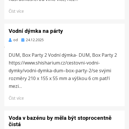
Číst více
Vodní dýmka na párty
Zveřejněno
od
24.12.2025
dne
DUM, Box Party 2 Vodní dýmka- DUM, Box Party 2
https://www.shisharium.cz/cestovni-vodni-
dymky/vodni-dymka-dum–box-party-2/se svými
rozměry 210 x 155 x 55 mm a výškou 6 cm patří
mezi…
Číst více
Voda v bazénu by měla být stoprocentně
čistá