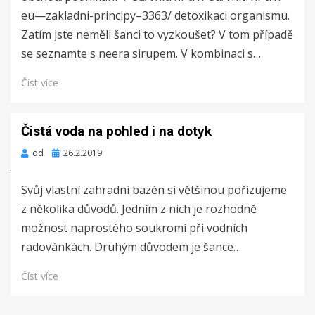
eu—zakladni-principy–3363/ detoxikaci organismu.
Zatím jste neměli šanci to vyzkoušet? V tom případě
se seznamte s neera sirupem. V kombinaci s…
Číst více
Čistá voda na pohled i na dotyk
Zveřejněno
od
26.2.2019
dne
Svůj vlastní zahradní bazén si většinou pořizujeme
z několika důvodů. Jedním z nich je rozhodně
možnost naprostého soukromí při vodních
radovánkách. Druhým důvodem je šance…
Číst více