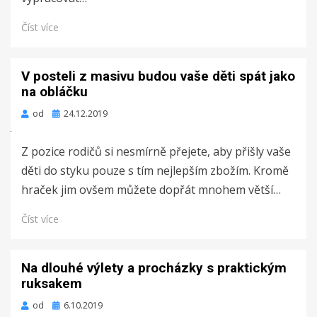
Číst více
V posteli z masivu budou vaše děti spát jako
na obláčku
Zveřejněno
od
24.12.2019
dne
Z pozice rodičů si nesmírně přejete, aby přišly vaše
děti do styku pouze s tím nejlepším zbožím. Kromě
hraček jim ovšem můžete dopřát mnohem větší…
Číst více
Na dlouhé výlety a procházky s praktickým
ruksakem
Zveřejněno
od
6.10.2019