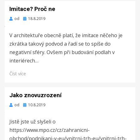
Imitace? Proč ne
Zveřejněno
od
18.8.2019
dne
V architektuře obecně platí, že imitace něčeho je
zkrátka takový podvod a řadí se to spíše do
negativní sféry. Ovšem při budování podlah v
interiérech…
Číst více
Jako znovuzrození
Zveřejněno
od
10.8.2019
dne
Jistě jste už slyšeli o
https://www.mpo.cz/cz/zahranicni-
obchod/podnikani-v-eu/vnitrni-trh-eu/vnitrni-trh-