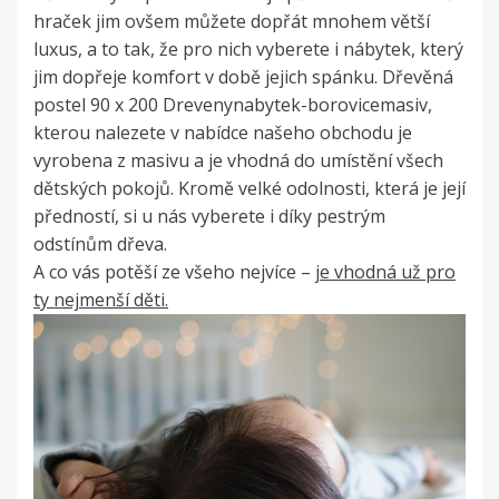
hraček jim ovšem můžete dopřát mnohem větší
luxus, a to tak, že pro nich vyberete i nábytek, který
jim dopřeje komfort v době jejich spánku.
Dřevěná
postel 90 x 200 Drevenynabytek-borovicemasiv
,
kterou nalezete v nabídce našeho obchodu je
vyrobena z masivu a je vhodná do umístění všech
dětských pokojů. Kromě velké odolnosti, která je její
předností, si u nás vyberete i díky pestrým
odstínům dřeva.
A co vás potěší ze všeho nejvíce –
je vhodná už pro
ty nejmenší děti.