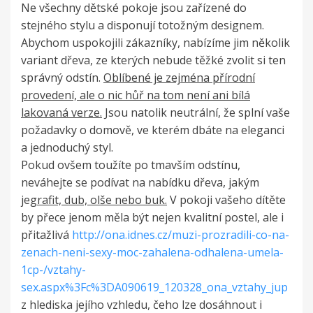
Ne všechny dětské pokoje jsou zařízené do
stejného stylu a disponují totožným designem.
Abychom uspokojili zákazníky, nabízíme jim několik
variant dřeva, ze kterých nebude těžké zvolit si ten
správný odstín.
Oblíbené je zejména přírodní
provedení, ale o nic hůř na tom není ani bílá
lakovaná verze.
Jsou natolik neutrální, že splní vaše
požadavky o domově, ve kterém dbáte na eleganci
a jednoduchý styl.
Pokud ovšem toužíte po tmavším odstínu,
neváhejte se podívat na nabídku dřeva, jakým
je
grafit, dub, olše nebo buk.
V pokoji vašeho dítěte
by přece jenom měla být nejen kvalitní postel, ale i
přitažlivá
http://ona.idnes.cz/muzi-prozradili-co-na-
zenach-neni-sexy-moc-zahalena-odhalena-umela-
1cp-/vztahy-
sex.aspx%3Fc%3DA090619_120328_ona_vztahy_jup
z hlediska jejího vzhledu, čeho lze dosáhnout i