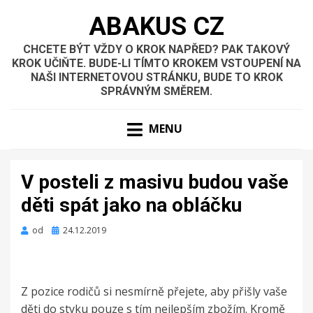
ABAKUS CZ
CHCETE BÝT VŽDY O KROK NAPŘED? PAK TAKOVÝ
KROK UČIŇTE. BUDE-LI TÍMTO KROKEM VSTOUPENÍ NA
NAŠI INTERNETOVOU STRÁNKU, BUDE TO KROK
SPRÁVNÝM SMĚREM.
MENU
V posteli z masivu budou vaše
děti spát jako na obláčku
Zveřejněno
od
24.12.2019
dne
Z pozice rodičů si nesmírně přejete, aby přišly vaše
děti do styku pouze s tím nejlepším zbožím. Kromě