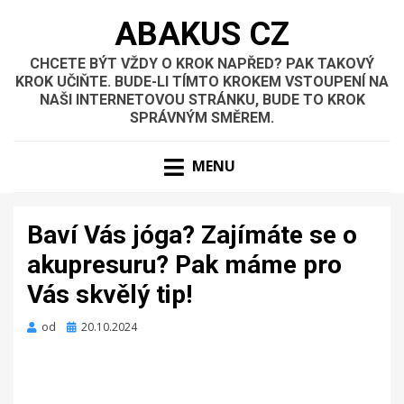
ABAKUS CZ
CHCETE BÝT VŽDY O KROK NAPŘED? PAK TAKOVÝ
KROK UČIŇTE. BUDE-LI TÍMTO KROKEM VSTOUPENÍ NA
NAŠI INTERNETOVOU STRÁNKU, BUDE TO KROK
SPRÁVNÝM SMĚREM.
MENU
Baví Vás jóga? Zajímáte se o
akupresuru? Pak máme pro
Vás skvělý tip!
Zveřejněno
od
20.10.2024
dne