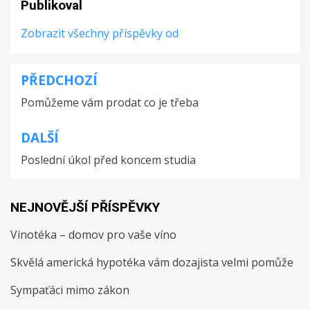
Publikoval
Zobrazit všechny příspěvky od
PŘEDCHOZÍ
Navigace
Pomůžeme vám prodat co je třeba
pro
příspěvek
DALŠÍ
Poslední úkol před koncem studia
NEJNOVĚJŠÍ PŘÍSPĚVKY
Vinotéka – domov pro vaše víno
Skvělá americká hypotéka vám dozajista velmi pomůže
Sympaťáci mimo zákon