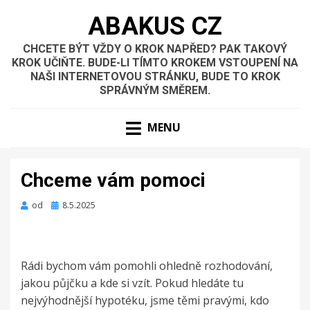
ABAKUS CZ
CHCETE BÝT VŽDY O KROK NAPŘED? PAK TAKOVÝ
KROK UČIŇTE. BUDE-LI TÍMTO KROKEM VSTOUPENÍ NA
NAŠI INTERNETOVOU STRÁNKU, BUDE TO KROK
SPRÁVNÝM SMĚREM.
MENU
Chceme vám pomoci
Zveřejněno
od
8.5.2025
dne
Rádi bychom vám pomohli ohledně rozhodování,
jakou půjčku a kde si vzít. Pokud hledáte tu
nejvýhodnější hypotéku, jsme těmi pravými, kdo