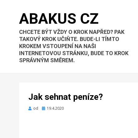
ABAKUS CZ
CHCETE BÝT VŽDY O KROK NAPŘED? PAK
TAKOVÝ KROK UČIŇTE. BUDE-LI TÍMTO
KROKEM VSTOUPENÍ NA NAŠI
INTERNETOVOU STRÁNKU, BUDE TO KROK
SPRÁVNÝM SMĚREM.
Jak sehnat peníze?
Zveřejněno
od
19.4.2020
dne