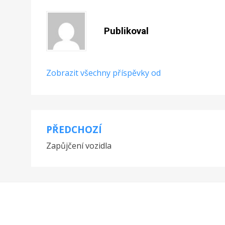
Publikoval
Zobrazit všechny příspěvky od
PŘEDCHOZÍ
Navigace
Zapůjčení vozidla
pro
příspěvek