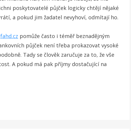
ichni poskytovatelé půjček logicky chtějí nějaké
vrátí, a pokud jim žadatel nevyhoví, odmítají ho.
fahd.cz
pomůže často i téměř beznadějným
bankovních půjček není třeba prokazovat vysoké
podobně. Tady se člověk zaručuje za to, že vše
itost. A pokud má pak příjmy dostačující na