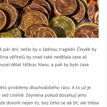
 pár dní, nešlo by o žádnou tragédii. Člověk by
šina věřitelů by snad také nedělala zase až
usel dělat těžkou hlavu, a pak by bylo zase
véto problémy dlouhodobého rázu. A to už je
 než citelně. Zejména pokud dosahují jeho
 dovolit nejen to, bez čeho se dá žít, ale třeba