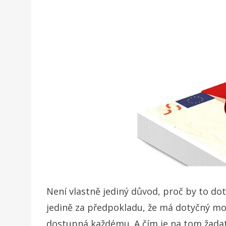
Není vlastně jediný důvod, proč by to dot
jedině za předpokladu, že má dotyčný mož
dostupná každému. A čím je na tom žadate