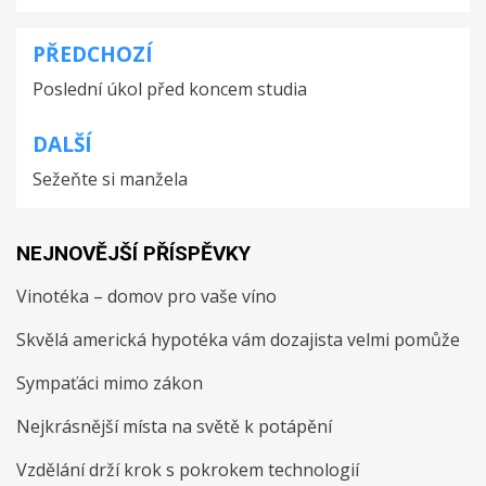
PŘEDCHOZÍ
Navigace
Poslední úkol před koncem studia
pro
příspěvek
DALŠÍ
Sežeňte si manžela
NEJNOVĚJŠÍ PŘÍSPĚVKY
Vinotéka – domov pro vaše víno
Skvělá americká hypotéka vám dozajista velmi pomůže
Sympaťáci mimo zákon
Nejkrásnější místa na světě k potápění
Vzdělání drží krok s pokrokem technologií