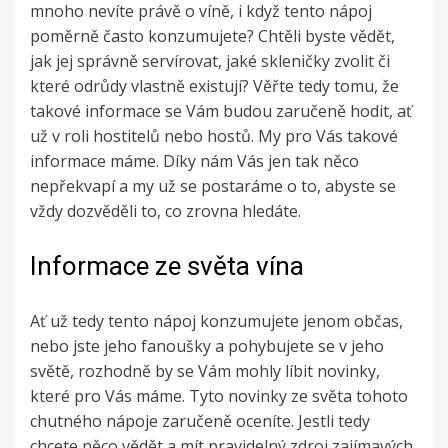
mnoho nevíte právě
o víně
, i když tento nápoj
poměrně často konzumujete? Chtěli byste vědět,
jak jej správně servírovat, jaké skleničky zvolit či
které odrůdy vlastně existují? Věřte tedy tomu, že
takové informace se Vám budou zaručeně hodit, ať
už v roli hostitelů nebo hostů. My pro Vás takové
informace máme. Díky nám Vás jen tak něco
nepřekvapí a my už se postaráme o to, abyste se
vždy dozvěděli to, co zrovna hledáte.
Informace ze světa vína
Ať už tedy tento nápoj konzumujete jenom občas,
nebo jste jeho fanoušky a pohybujete se v jeho
světě, rozhodně by se Vám mohly líbit novinky,
které pro Vás máme. Tyto novinky ze světa tohoto
chutného nápoje zaručeně oceníte. Jestli tedy
chcete něco vědět a mít pravidelný zdroj zajímavých