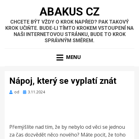
ABAKUS CZ
CHCETE BÝT VŽDY O KROK NAPŘED? PAK TAKOVÝ
KROK UČIŇTE. BUDE-LI TÍMTO KROKEM VSTOUPENÍ NA
NAŠI INTERNETOVOU STRÁNKU, BUDE TO KROK
SPRÁVNÝM SMĚREM.
MENU
Nápoj, který se vyplatí znát
Zveřejněno
od
3.11.2024
dne
Přemýšlíte nad tím, že by nebylo od věci se jednou
za čas dozvědět něco nového? Máte pocit, že toho