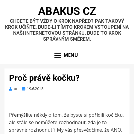
ABAKUS CZ
CHCETE BÝT VŽDY O KROK NAPŘED? PAK TAKOVÝ
KROK UČIŇTE. BUDE-LI TÍMTO KROKEM VSTOUPENÍ NA
NAŠI INTERNETOVOU STRÁNKU, BUDE TO KROK
SPRÁVNÝM SMĚREM.
MENU
Proč právě kočku?
Zveřejněno
od
19.6.2018
dne
Přemýšlíte někdy o tom, že byste si pořídili kočičku,
ale stále se nemůžete rozhodnout, zda je to
správné rozhodnutí? My vás přesvědčíme, že ANO.