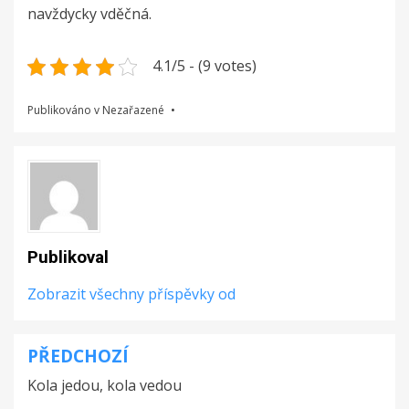
navždycky vděčná.
4.1/5 - (9 votes)
Publikováno v Nezařazené
Publikoval
Zobrazit všechny příspěvky od
PŘEDCHOZÍ
Navigace
Kola jedou, kola vedou
pro