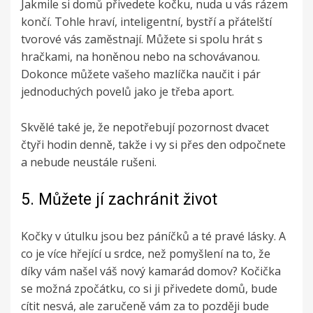
Jakmile si domů přivedete kočku, nuda u vás rázem
končí. Tohle hraví, inteligentní, bystří a přátelští
tvorové vás zaměstnají. Můžete si spolu hrát s
hračkami, na honěnou nebo na schovávanou.
Dokonce můžete vašeho mazlíčka naučit i pár
jednoduchých povelů jako je třeba aport.
Skvělé také je, že nepotřebují pozornost dvacet
čtyři hodin denně, takže i vy si přes den odpočnete
a nebude neustále rušeni.
5.
Můžete jí zachránit život
Kočky v útulku jsou bez páníčků a té pravé lásky. A
co je více hřející u srdce, než pomyšlení na to, že
díky vám našel váš nový kamarád domov? Kočička
se možná zpočátku, co si ji přivedete domů, bude
cítit nesvá, ale zaručeně vám za to později bude