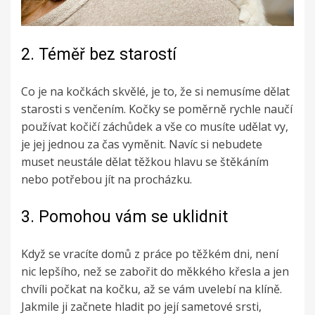
2.
Téměř bez starostí
Co je na kočkách skvělé, je to, že si nemusíme dělat
starosti s venčením. Kočky se poměrně rychle naučí
používat kočičí záchůdek a vše co musíte udělat vy,
je jej jednou za čas vyměnit. Navíc si nebudete
muset neustále dělat těžkou hlavu se štěkáním
nebo potřebou jít na procházku.
3.
Pomohou vám se uklidnit
Když se vracíte domů z práce po těžkém dni, není
nic lepšího, než se zabořit do měkkého křesla a jen
chvíli počkat na kočku, až se vám uvelebí na klíně.
Jakmile ji začnete hladit po její sametové srsti,