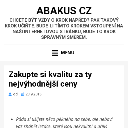
ABAKUS CZ
CHCETE BÝT VŽDY O KROK NAPŘED? PAK TAKOVÝ
KROK UČIŇTE. BUDE-LI TÍMTO KROKEM VSTOUPENÍ NA
NAŠI INTERNETOVOU STRÁNKU, BUDE TO KROK
SPRÁVNÝM SMĚREM.
MENU
Zakupte si kvalitu za ty
nejvýhodnější ceny
Zveřejněno
od
23.9.2018
dne
Ráda si ušijete něco pěkného na sebe, ale nebaví
vás shánět jezdce, které jsou nekvalitní a příliš