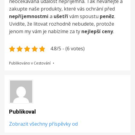
neočekávaná událost nepříjemná. Tak neváhejte a
zakupte naše produkty, které vás ochrání před
nepříjemnostmi
a
ušetří
vám spoustu
peněz
.
Uvidíte, že litovat rozhodně nebudete, protože
jenom my vám je nabízíme za ty
nejlepší
ceny
.
4.8/5 - (6 votes)
Publikováno v
Cestování
Publikoval
Zobrazit všechny příspěvky od