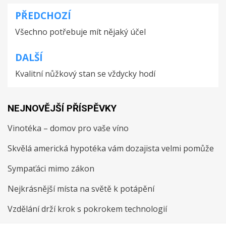
PŘEDCHOZÍ
Navigace
Všechno potřebuje mít nějaký účel
pro
příspěvek
DALŠÍ
Kvalitní nůžkový stan se vždycky hodí
NEJNOVĚJŠÍ PŘÍSPĚVKY
Vinotéka – domov pro vaše víno
Skvělá americká hypotéka vám dozajista velmi pomůže
Sympaťáci mimo zákon
Nejkrásnější místa na světě k potápění
Vzdělání drží krok s pokrokem technologií