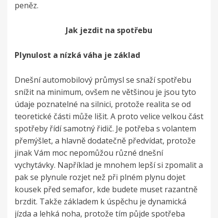
peněz.
Jak jezdit na spotřebu
Plynulost a nízká váha je základ
Dnešní automobilový průmysl se snaží spotřebu
snížit na minimum, ovšem ne většinou je jsou tyto
údaje poznatelné na silnici, protože realita se od
teoretické části může lišit. A proto velice velkou část
spotřeby řídí samotný řidič. Je potřeba s volantem
přemýšlet, a hlavně dodatečně předvídat, protože
jinak Vám moc nepomůžou různé dnešní
vychytávky. Například je mnohem lepší si zpomalit a
pak se plynule rozjet než při plném plynu dojet
kousek před semafor, kde budete muset razantně
brzdit. Takže základem k úspěchu je dynamická
jízda a lehká noha, protože tím půjde spotřeba