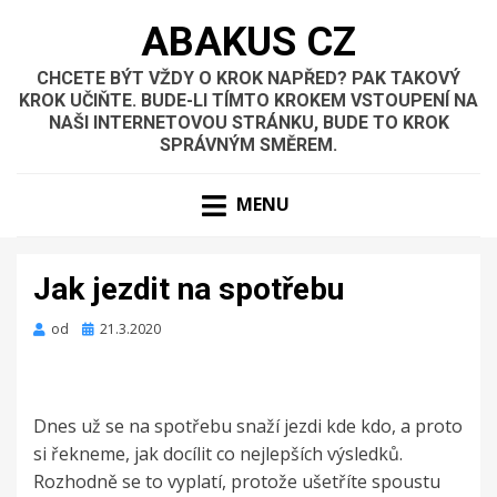
ABAKUS CZ
CHCETE BÝT VŽDY O KROK NAPŘED? PAK TAKOVÝ
KROK UČIŇTE. BUDE-LI TÍMTO KROKEM VSTOUPENÍ NA
NAŠI INTERNETOVOU STRÁNKU, BUDE TO KROK
SPRÁVNÝM SMĚREM.
MENU
Jak jezdit na spotřebu
Zveřejněno
od
21.3.2020
dne
Dnes už se na spotřebu snaží jezdi kde kdo, a proto
si řekneme, jak docílit co nejlepších výsledků.
Rozhodně se to vyplatí, protože ušetříte spoustu