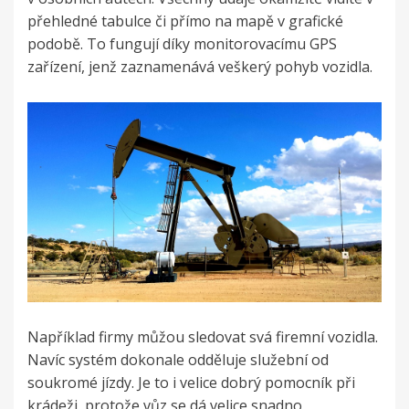
přehledné tabulce či přímo na mapě v grafické
podobě. To fungují díky monitorovacímu GPS
zařízení, jenž zaznamenává veškerý pohyb vozidla.
N
apříklad firmy můžou sledovat svá firemní vozidla.
Navíc systém dokonale odděluje služební od
soukromé jízdy. Je to i velice dobrý pomocník při
krádeži, protože vůz se dá velice snadno