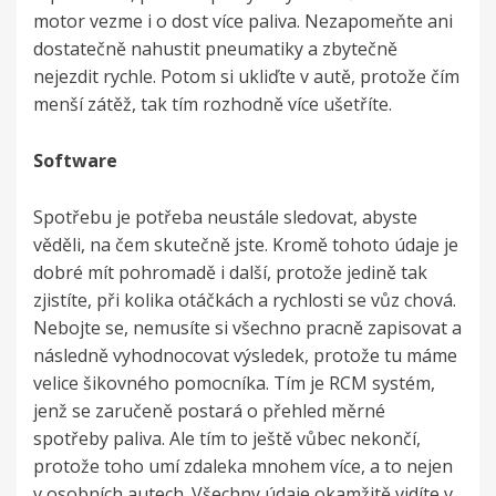
motor vezme i o dost více paliva. Nezapomeňte ani
dostatečně nahustit pneumatiky a zbytečně
nejezdit rychle. Potom si ukliďte v autě, protože čím
menší zátěž, tak tím rozhodně více ušetříte.
Software
Spotřebu je potřeba neustále sledovat, abyste
věděli, na čem skutečně jste. Kromě tohoto údaje je
dobré mít pohromadě i další, protože jedině tak
zjistíte, při kolika otáčkách a rychlosti se vůz chová.
Nebojte se, nemusíte si všechno pracně zapisovat a
následně vyhodnocovat výsledek, protože tu máme
velice šikovného pomocníka. Tím je RCM systém,
jenž se zaručeně postará o přehled
měrné
spotřeby paliva
. Ale tím to ještě vůbec nekončí,
protože toho umí zdaleka mnohem více, a to nejen
v osobních autech. Všechny údaje okamžitě vidíte v