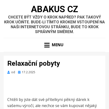
ABAKUS CZ
CHCETE BÝT VŽDY O KROK NAPŘED? PAK TAKOVÝ
KROK UČIŇTE. BUDE-LI TÍMTO KROKEM VSTOUPENÍ NA
NAŠI INTERNETOVOU STRÁNKU, BUDE TO KROK
SPRÁVNÝM SMĚREM.
MENU
Relaxační pobyty
Zveřejněno
od
17.2.2025
dne
Chtěli by jste dát své přítelkyni pěkný dárek k
vašemu výročí, ale nechce se vám kupovat nějaký