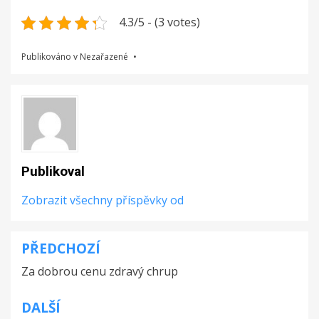
4.3/5 - (3 votes)
Publikováno v Nezařazené
Publikoval
Zobrazit všechny příspěvky od
PŘEDCHOZÍ
Navigace
Za dobrou cenu zdravý chrup
pro
příspěvek
DALŠÍ