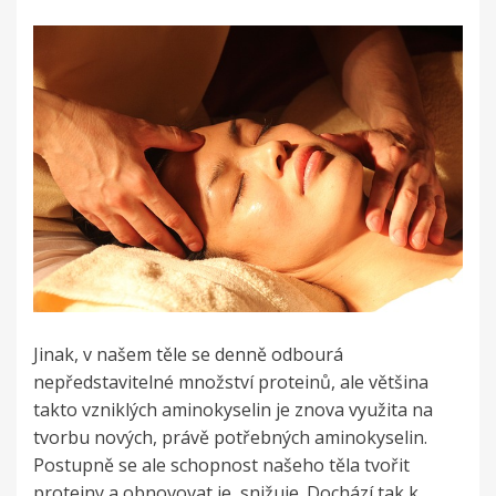
Jinak, v našem těle se denně odbourá
nepředstavitelné množství proteinů, ale většina
takto vzniklých aminokyselin je znova využita na
tvorbu nových, právě potřebných aminokyselin.
Postupně se ale schopnost našeho těla tvořit
proteiny a obnovovat je, snižuje. Dochází tak k