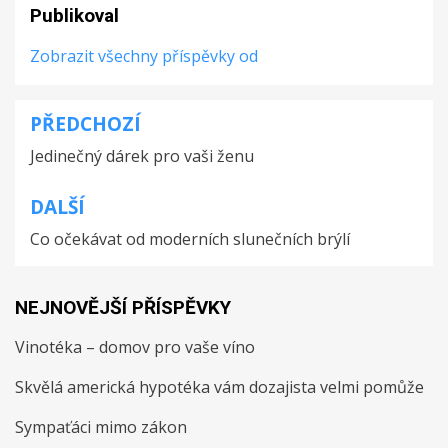
Publikoval
Zobrazit všechny příspěvky od
PŘEDCHOZÍ
Navigace
Jedinečný dárek pro vaši ženu
pro
příspěvek
DALŠÍ
Co očekávat od moderních slunečních brýlí
NEJNOVĚJŠÍ PŘÍSPĚVKY
Vinotéka – domov pro vaše víno
Skvělá americká hypotéka vám dozajista velmi pomůže
Sympaťáci mimo zákon