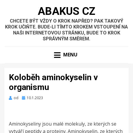
ABAKUS CZ
CHCETE BÝT VŽDY O KROK NAPŘED? PAK TAKOVÝ
KROK UČIŇTE. BUDE-LI TÍMTO KROKEM VSTOUPENÍ NA
NAŠI INTERNETOVOU STRÁNKU, BUDE TO KROK
SPRÁVNÝM SMĚREM.
MENU
Koloběh aminokyselin v
organismu
Zveřejněno
od
10.1.2023
dne
Aminokyseliny jsou malé molekuly, ze kterých se
vytváří peptidy a proteiny. Aminokyselin, ze kterých