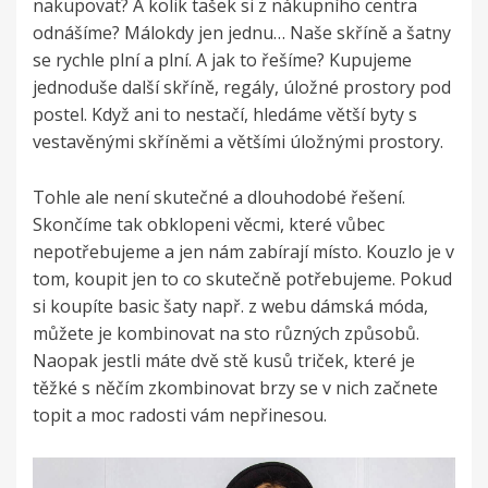
nakupovat? A kolik tašek si z nákupního centra
odnášíme? Málokdy jen jednu… Naše skříně a šatny
se rychle plní a plní. A jak to řešíme? Kupujeme
jednoduše další skříně, regály, úložné prostory pod
postel. Když ani to nestačí, hledáme větší byty s
vestavěnými skříněmi a většími úložnými prostory.
Tohle ale není skutečné a dlouhodobé řešení.
Skončíme tak obklopeni věcmi, které vůbec
nepotřebujeme a jen nám zabírají místo. Kouzlo je v
tom, koupit jen to co skutečně potřebujeme. Pokud
si koupíte basic šaty např. z webu dámská móda,
můžete je kombinovat na sto různých způsobů.
Naopak jestli máte dvě stě kusů triček, které je
těžké s něčím zkombinovat brzy se v nich začnete
topit a moc radosti vám nepřinesou.