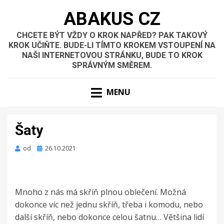
ABAKUS CZ
CHCETE BÝT VŽDY O KROK NAPŘED? PAK TAKOVÝ
KROK UČIŇTE. BUDE-LI TÍMTO KROKEM VSTOUPENÍ NA
NAŠI INTERNETOVOU STRÁNKU, BUDE TO KROK
SPRÁVNÝM SMĚREM.
MENU
Šaty
Zveřejněno
od
26.10.2021
dne
Mnoho z nás má skříň plnou oblečení. Možná
dokonce víc než jednu skříň, třeba i komodu, nebo
další skříň, nebo dokonce celou šatnu… Většina lidí