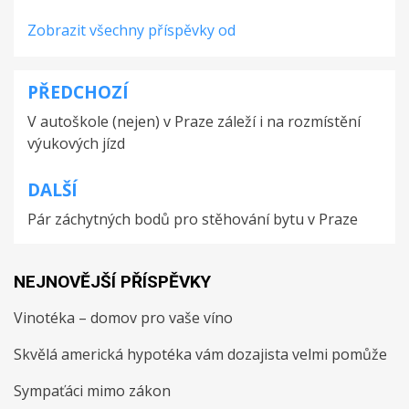
Zobrazit všechny příspěvky od
PŘEDCHOZÍ
Navigace
V autoškole (nejen) v Praze záleží i na rozmístění
pro
výukových jízd
příspěvek
DALŠÍ
Pár záchytných bodů pro stěhování bytu v Praze
NEJNOVĚJŠÍ PŘÍSPĚVKY
Vinotéka – domov pro vaše víno
Skvělá americká hypotéka vám dozajista velmi pomůže
Sympaťáci mimo zákon